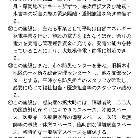
舟・藤岡地区に各一ヶ所ずつ、感染症拡大及び地震・
水害等の災害の際の緊急隔離・避難施設を急ぎ整備す
る。
②この施設は、主たる事業として平時は自然エネルギー
発電事業を行い、施設の電力をまかなうほか、余りの
電力を売電し管理運営資金に充てる。発電の能力を持
っていることにより、大規模停電・節電に対応でき
る。
③この施設はまた、市の防災センターを兼ね、旧栃木市
地区の一ヶ所を総合管理センターとし、他を支部セン
ターとする。平時から防災担当のスタッフが常勤し、
必要に応じて福祉担当・医療担当等のスタッフが詰め
る。
④この施設は、感染症の拡大時には、隔離者約二〇〇人
の医療対応がすぐにもできるスペース、診療スペー
ス、医薬品・医療機器等の備蓄スペース、医師・看護
師等の事務・休憩スペース、臨時的な隔離病室スペー
ス、臨時的な一般病室スペースを確保する。