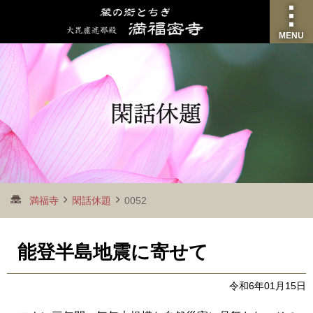
MENU
満福寺
閑話休題
0052
能登半島地震に寄せて
令和6年01月15日