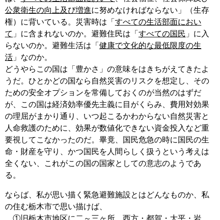
公衆衛生の向上及び増進
に努めなければならない」（生存
権）に背いている。災害時は「
すべての生活部面におい
て
」に含まれないのか。避難住民は「
すべての国民
」に入
らないのか。避難生活は「
健康で文化的な最低限度の生
活
」なのか。
どうやらこの国は「豊かさ」の意味をはきちがえてきたよ
うだ。ひとかどの国なら自然災害のリスクを想定し、その
ための安全オプションを常備しておくのが当然のはずだ
が、この国は経済効率優先主義に目がくらみ、費用対効果
の理屈がまかり通り、いつ起こるかわからない自然災害と
人命救護のために、効果が数値化できない資金投入など重
要視してこなかったのだ。畢竟、国民危急の時に国民の生
命・財産を守り、かつ国民を人間らしく扱うという考えは
全くない、これがこの国の国家としての意志のようであ
る。
ならば、私が思い描く緊急避難施設とはどんなものか、私
の住む栃木市で思い描けば、
①旧栃木市地区に二～三ヶ所、西方・都賀・大平・岩