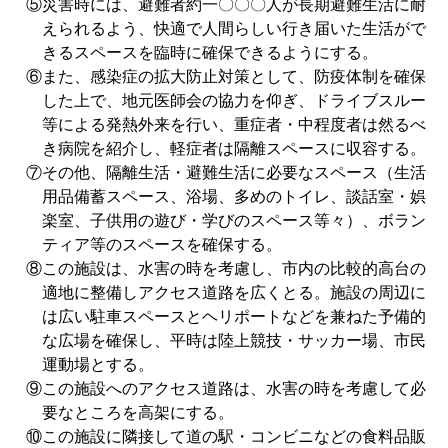
⑤災害時には、避難者約一〇〇〇人が長期避難生活に耐
えられるよう、快適で人間らしい行き届いた生活がで
きるスペースを臨時に確保できるようにする。
⑥また、感染症の拡大防止対策として、防疫体制を確保
した上で、地元医師会の協力を仰ぎ、ドライブスルー
等による発熱外来を行い、重症者・中程度者は然るべ
き病院を紹介し、軽症者は隔離スペースに収容する。
⑦その他、隔離生活・避難生活に必要なスペース（生活
用品備蓄スペース、浴場、多めのトイレ、談話室・娯
楽室、子供用の遊び・学びのスペース等々）、ボラン
ティア等のスペースを確保する。
⑧この施設は、水害の時を考慮し、市内の比較的高台の
適地に整備しアクセス道路を広くとる。施設の周辺に
は広い駐車スペースとヘリポートなどを兼ねた予備的
な広場を確保し、平時は陸上競技・サッカー場、市民
運動場とする。
⑨この施設へのアクセス道路は、水害の時を考慮して必
要なところを高架にする。
⑩この施設に隣接して道の駅・コンビニなどの食料品販