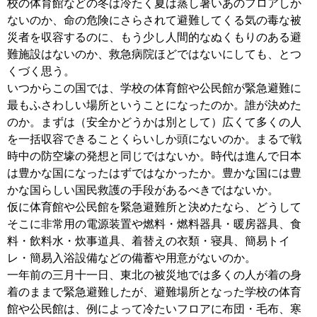
校の体育館などの冬は冷たく夏は蒸し暑いあのフロアしか
ないのか、命の危険にさらされて避難してくる気の毒な被
災者を収容するのに、もう少し人間的なぬくもりのある避
難施設はないのか、救急病院ほどではないにしても、とつ
くづく思う。
いつからこの国では、学校の体育館や公民館が緊急避難に
最もふさわしい場所ということになったのか。誰が決めた
のか。まずは（安全かどうかは別として）広くて多くの人
を一括収容できることくらいしか頭にないのか。まるで戦
時中の防空壕の発想と同じではないか。時代は進んで日本
は豊かな国になったはずではなかったか。豊かな国には豊
かな国らしい国民救護の手段があるべきではないか。
仮に体育館や公民館を緊急避難所と決めたなら、どうして
そこに非常用の電源装置や燃料・燃料器具・暖房器具、食
料・飲料水・炊事道具、着替えの衣類・寝具、簡易トイ
レ・簡易入浴設備などの備蓄や用意がないのか。
一年前の三月十一日、東北の被災地では多くの人が着の身
着のままで緊急避難したが、避難場所となった学校の体育
館や公民館は、例によって冷たいフロアに布団・毛布、寒