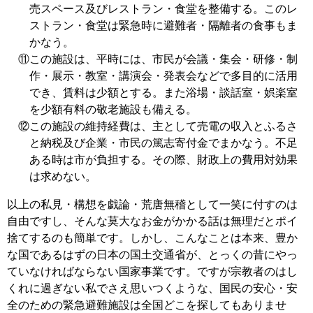
売スペース及びレストラン・食堂を整備する。このレ
ストラン・食堂は緊急時に避難者・隔離者の食事もま
かなう。
⑪この施設は、平時には、市民が会議・集会・研修・制
作・展示・教室・講演会・発表会などで多目的に活用
でき、賃料は少額とする。また浴場・談話室・娯楽室
を少額有料の敬老施設も備える。
⑫この施設の維持経費は、主として売電の収入とふるさ
と納税及び企業・市民の篤志寄付金でまかなう。不足
ある時は市が負担する。その際、財政上の費用対効果
は求めない。
以上の私見・構想を戯論・荒唐無稽として一笑に付すのは
自由ですし、そんな莫大なお金がかかる話は無理だとポイ
捨てするのも簡単です。しかし、こんなことは本来、豊か
な国であるはずの日本の国土交通省が、とっくの昔にやっ
ていなければならない国家事業です。ですが宗教者のはし
くれに過ぎない私でさえ思いつくような、国民の安心・安
全のための緊急避難施設は全国どこを探してもありませ