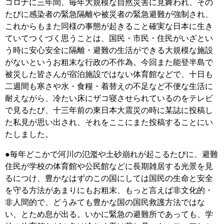
コロナに三年間、毎年大規模な自然災害に見舞われ、その
たびに感染者の緊急隔離や被災者の緊急避難が強制され、
これからもまた同様の事態が起きること確実な日本に生き
ていてつくづく思うことは、国民・市民・住民がいざとい
う時に安心安全に隔離・避難の生活ができる大規模な施設
がないというお粗末な行政の不作為。今回また能登半島で
被災した皆さんが宿泊施設ではない体育館などで、十日も
二週間も寒さや水・食糧・着替えの不足など不便な生活に
耐えながら、冷たい床にザコ寝させられているのをテレビ
で見るたび、十三年前の東日本大震災の時に某誌に投稿し
た私見が思い出され、それをここにまた投稿することにい
たしました。
●毎年どこかで河川の氾濫や土砂崩れが起こるたびに、避難
住民が学校の体育館や公民館などに長期雑居する光景を見
るにつけ、豊かなはずのこの国にしては国民の生命と安全
を守る方法があまりにもお粗末、もっと言えば非文化的・
非人間的で、どうみても豊かな国の国民救護方法ではな
い、とため息が出る。いかに緊急の避難所であっても、学