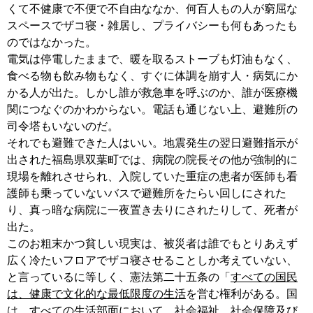
くて不健康で不便で不自由ななか、何百人もの人が窮屈な
スペースでザコ寝・雑居し、プライバシーも何もあったも
のではなかった。
電気は停電したままで、暖を取るストーブも灯油もなく、
食べる物も飲み物もなく、すぐに体調を崩す人・病気にか
かる人が出た。しかし誰が救急車を呼ぶのか、誰が医療機
関につなぐのかわからない。電話も通じない上、避難所の
司令塔もいないのだ。
それでも避難できた人はいい。地震発生の翌日避難指示が
出された福島県双葉町では、病院の院長その他が強制的に
現場を離れさせられ、入院していた重症の患者が医師も看
護師も乗っていないバスで避難所をたらい回しにされた
り、真っ暗な病院に一夜置き去りにされたりして、死者が
出た。
このお粗末かつ貧しい現実は、被災者は誰でもとりあえず
広く冷たいフロアでザコ寝させることしか考えていない、
と言っているに等しく、憲法第二十五条の「
すべての国民
は、健康で文化的な最低限度の生活
を営む権利がある。国
は、
すべての生活部面において
、社会福祉、社会保障及び