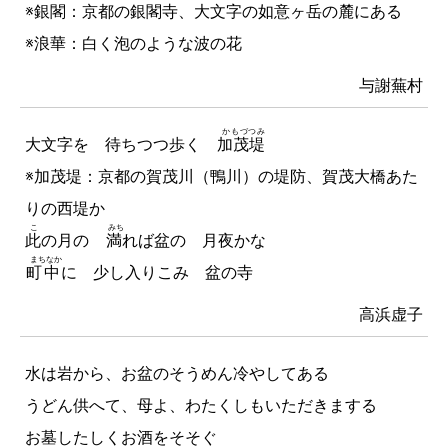
※銀閣：京都の銀閣寺、大文字の如意ヶ岳の麓にある
※浪華：白く泡のような波の花
与謝蕪村
かもづつみ
大文字を 待ちつつ歩く
加茂堤
※加茂堤：京都の賀茂川（鴨川）の堤防、賀茂大橋あた
りの西堤か
こ
みち
此
の月の
満
れば盆の 月夜かな
まちなか
町中
に 少し入りこみ 盆の寺
高浜虚子
水は岩から、お盆のそうめん冷やしてある
うどん供へて、母よ、わたくしもいただきまする
お墓したしくお酒をそそぐ