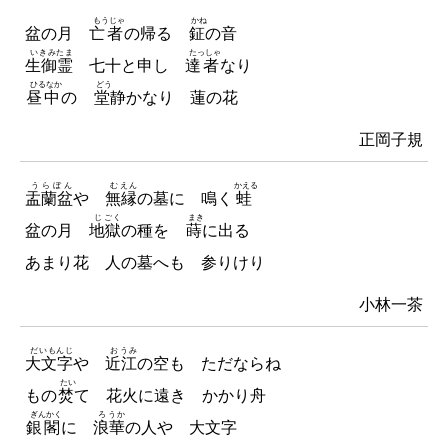
もうじゃ
かね
盆の月
亡者
の帰る
鉦
の音
いきみたま
たっしゃ
生御霊
七十と申し
達者
なり
ひるなか
どう
昼中
の
堂
静かなり 蓮の花
正岡子規
うらぼん
むえん
かえる
盂蘭盆
や
無縁
の墓に 鳴く
蛙
じごく
まき
盆の月
地獄
の種を
蒔
に出る
あまり花 人の墓へも 参りけり
小林一茶
だいもんじ
おうみ
大文字
や
近江
の空も ただならね
たい
もの
焚
て 花火に遠き かかり舟
ぎんかく
ろうか
銀閣
に
浪華
の人や 大文字