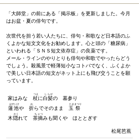
「大師堂」の前にある「掲示板」を更新しました。今月
はお盆・夏の俳句です。
次世代を担う若い人たちに、俳句・和歌など日本語のふ
くよかな短文文化をお勧めします。心と頭の「糖尿病」
といわれる「ＳＮＳ短文依存症」の良薬です。
メール・ラインのやりとりも俳句や和歌でやったらどう
でしょう。殺風景で軽薄短小なコトバでなく、ふくよか
で美しい日本語の短文がネット上にも飛び交うことを願
っています。
つえ
しらが
家はみな
杖
に
白髪
の 墓参り
はすいけ
お
たままつり
蓮池
や
折
らでそのまま
玉祭
かく
ちゃつ
木
隠
れて
茶摘
みも聞くや ほととぎす
松尾芭蕉