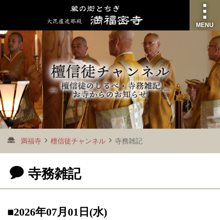
MENU
満福寺
檀信徒チャンネル
寺務雑記
寺務雑記
■2026年07月01日(水)